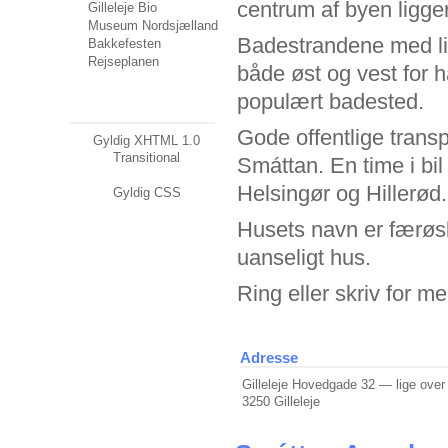
centrum af byen ligger
Gilleleje Bio
Museum Nordsjælland
Badestrandene med li
Bakkefesten
Rejseplanen
både øst og vest for
populært badested.
Gode offentlige trans
Gyldig XHTML 1.0
Transitional
Smáttan. En time i bil
Helsingør og Hillerød.
Gyldig CSS
Husets navn er færøsk.
uanseligt hus.
Ring eller skriv for me
Adresse
Gilleleje Hovedgade 32 — lige over 
3250 Gilleleje