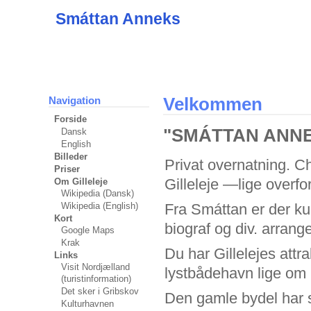
Smáttan Anneks
Velkommen
Navigation
Forside
"SMÁTTAN ANN
Dansk
English
Billeder
Privat overnatning. 
Priser
Gilleleje —lige overfor
Om Gilleleje
Wikipedia (Dansk)
Fra Smáttan er der ku
Wikipedia (English)
Kort
biograf og div. arrang
Google Maps
Krak
Du har Gillelejes att
Links
Visit Nordjælland
lystbådehavn lige om 
(turistinformation)
Det sker i Gribskov
Den gamle bydel har 
Kulturhavnen