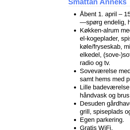
Smáttan Anneks
Åbent 1. april – 1
—spørg endelig, hv
Køkken-alrum me
el-kogeplader, sp
køle/fryseskab, m
elkedel, (sove-)so
radio og tv.
Soveværelse med
samt hems med pla
Lille badeværelse 
håndvask og brus
Desuden gårdhav
grill, spiseplads 
Egen parkering.
Gratis WiFi.